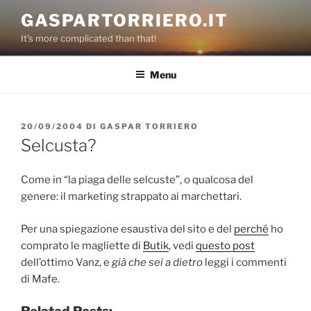
Salta
GASPARTORRIERO.IT
al
It's more complicated than that!
contenuto
Menu
PUBBLICATO
20/09/2004
DI
GASPAR TORRIERO
IL
Selcusta?
Come in “la piaga delle selcuste”, o qualcosa del
genere: il marketing strappato ai marchettari.
Per una spiegazione esaustiva del sito e del
perché
ho
comprato le magliette di
Butik
, vedi
questo post
dell’ottimo Vanz, e
già che sei a dietro
leggi i commenti
di Mafe.