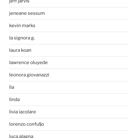
jeff jarvis
jeneane sessum
kevin marks
la signora g.
laura koan
lawrence oluyede
leonora giovanazzi
lia
linda
livia iacolare
lorenzo confu§o
luca alagna