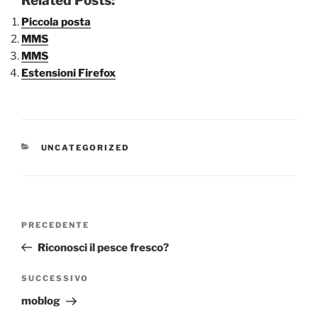
Related Posts:
Piccola posta
MMS
MMS
Estensioni Firefox
CATEGORIE
UNCATEGORIZED
Navigazione
Articolo
PRECEDENTE
articoli
precedente:
Riconosci il pesce fresco?
Articolo
SUCCESSIVO
successivo
moblog