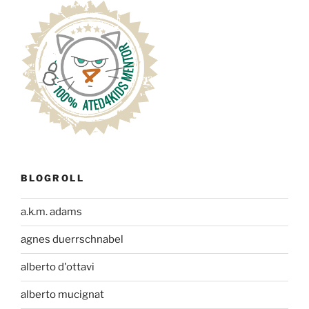
BLOGROLL
a.k.m. adams
agnes duerrschnabel
alberto d'ottavi
alberto mucignat