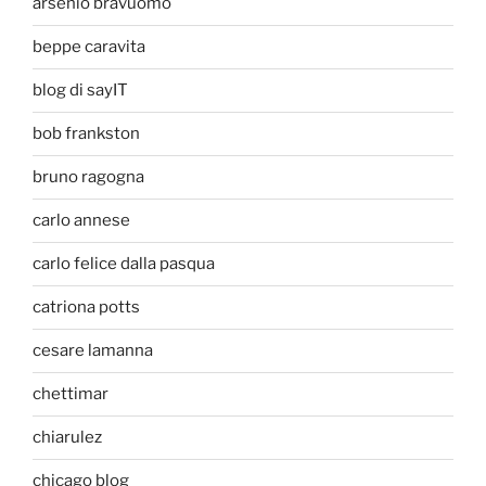
arsenio bravuomo
beppe caravita
blog di sayIT
bob frankston
bruno ragogna
carlo annese
carlo felice dalla pasqua
catriona potts
cesare lamanna
chettimar
chiarulez
chicago blog