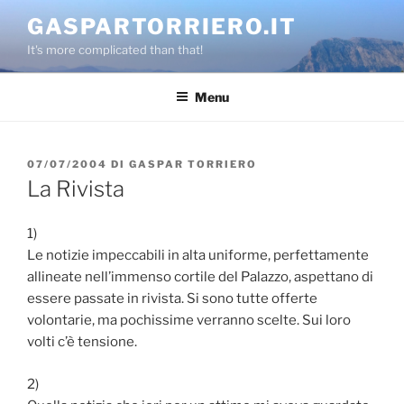
Salta
GASPARTORRIERO.IT
al
It's more complicated than that!
contenuto
Menu
PUBBLICATO
07/07/2004
DI
GASPAR TORRIERO
IL
La Rivista
1)
Le notizie impeccabili in alta uniforme, perfettamente
allineate nell’immenso cortile del Palazzo, aspettano di
essere passate in rivista. Si sono tutte offerte
volontarie, ma pochissime verranno scelte. Sui loro
volti c’è tensione.
2)