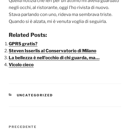
Quella notizia che ieri per un attimo mi aveva guardato
negli occhi, al ristorante, oggi l’ho rivista di nuovo.
Stava parlando con uno, rideva ma sembrava triste.
Quando si è alzata, mi è venuta voglia di seguirla.
Related Posts:
GPRS gratis?
Steven Isserlis al Conservatorio di Milano
La bellezza è nell’occhio di chi guarda, ma…
Vicolo cieco
CATEGORIE
UNCATEGORIZED
Navigazione
Articolo
PRECEDENTE