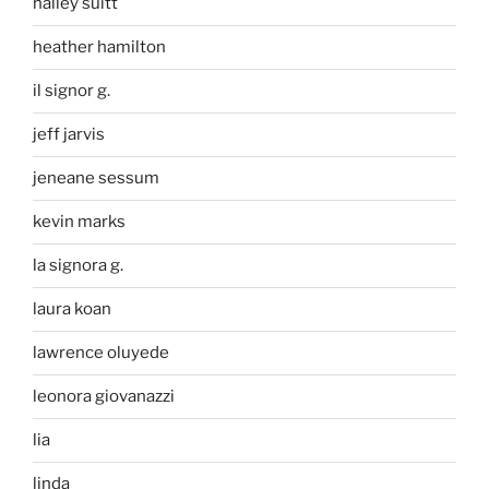
halley suitt
heather hamilton
il signor g.
jeff jarvis
jeneane sessum
kevin marks
la signora g.
laura koan
lawrence oluyede
leonora giovanazzi
lia
linda