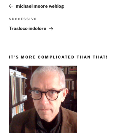
articoli
precedente:
michael moore weblog
Articolo
SUCCESSIVO
successivo
Trasloco indolore
IT’S MORE COMPLICATED THAN THAT!