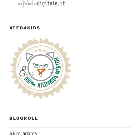
ATED4KIDS
BLOGROLL
a.k.m. adams