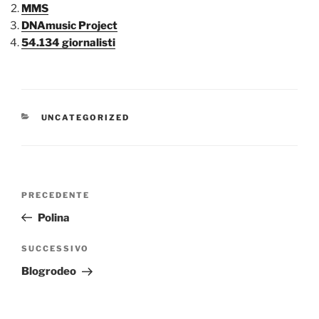
MMS
DNAmusic Project
54.134 giornalisti
CATEGORIE
UNCATEGORIZED
Navigazione
Articolo
PRECEDENTE
articoli
precedente:
Polina
Articolo
SUCCESSIVO
successivo
Blogrodeo