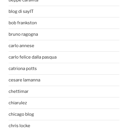
beppe caravita
blog di sayIT
bob frankston
bruno ragogna
carlo annese
carlo felice dalla pasqua
catriona potts
cesare lamanna
chettimar
chiarulez
chicago blog
chris locke