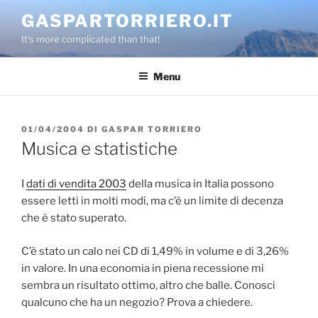
Salta
GASPARTORRIERO.IT
al
It's more complicated than that!
contenuto
Menu
PUBBLICATO
01/04/2004
DI
GASPAR TORRIERO
IL
Musica e statistiche
I
dati di vendita 2003
della musica in Italia possono
essere letti in molti modi, ma c’è un limite di decenza
che è stato superato.
C’è stato un calo nei CD di 1,49% in volume e di 3,26%
in valore. In una economia in piena recessione mi
sembra un risultato ottimo, altro che balle. Conosci
qualcuno che ha un negozio? Prova a chiedere.