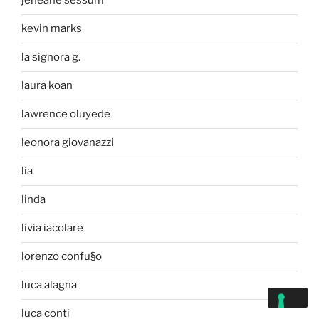
jeneane sessum
kevin marks
la signora g.
laura koan
lawrence oluyede
leonora giovanazzi
lia
linda
livia iacolare
lorenzo confu§o
luca alagna
luca conti