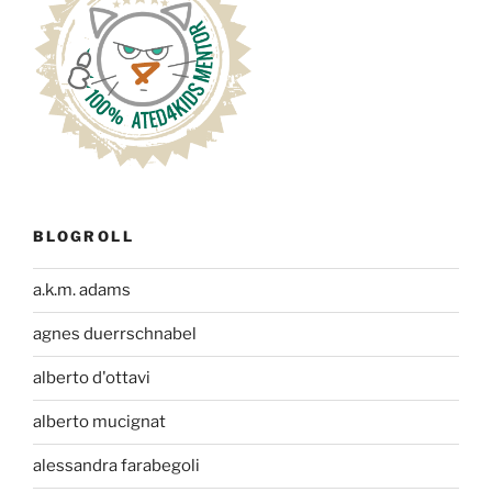
BLOGROLL
a.k.m. adams
agnes duerrschnabel
alberto d'ottavi
alberto mucignat
alessandra farabegoli