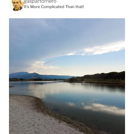
gaspartorriero
It's More Complicated Than that!