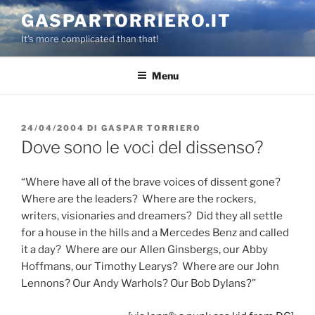
Salta
GASPARTORRIERO.IT
al
It's more complicated than that!
contenuto
Menu
PUBBLICATO
24/04/2004
DI
GASPAR TORRIERO
IL
Dove sono le voci del dissenso?
“Where have all of the brave voices of dissent gone?
Where are the leaders? Where are the rockers,
writers, visionaries and dreamers? Did they all settle
for a house in the hills and a Mercedes Benz and called
it a day? Where are our Allen Ginsbergs, our Abby
Hoffmans, our Timothy Learys? Where are our John
Lennons? Our Andy Warhols? Our Bob Dylans?”