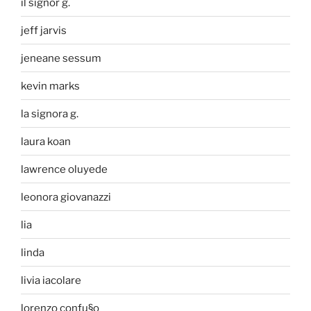
il signor g.
jeff jarvis
jeneane sessum
kevin marks
la signora g.
laura koan
lawrence oluyede
leonora giovanazzi
lia
linda
livia iacolare
lorenzo confu§o