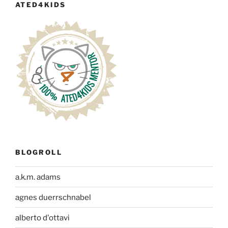
ATED4KIDS
BLOGROLL
a.k.m. adams
agnes duerrschnabel
alberto d'ottavi