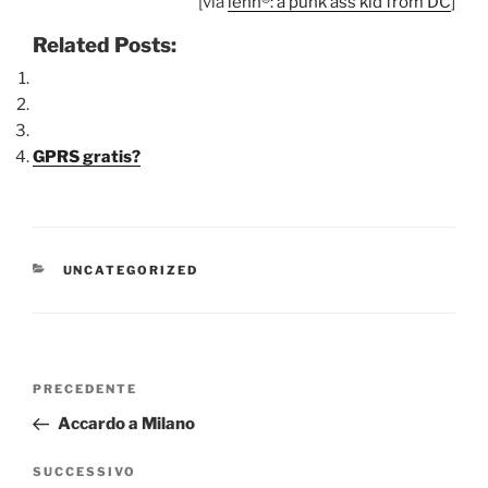
[via
lenn®: a punk ass kid from DC
]
Related Posts:
GPRS gratis?
CATEGORIE
UNCATEGORIZED
Navigazione
Articolo
PRECEDENTE
articoli
precedente:
Accardo a Milano
Articolo
SUCCESSIVO