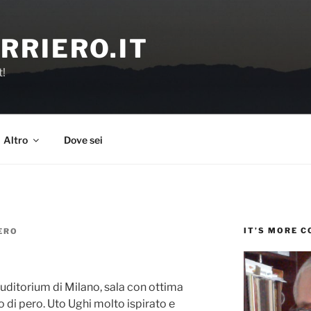
RRIERO.IT
t!
Altro
Dove sei
IT’S MORE 
ERO
’Auditorium di Milano, sala con ottima
o di pero. Uto Ughi molto ispirato e