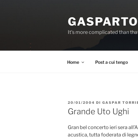
Salta
al
GASPARTO
contenuto
It's more complicated than tha
Home
Post a cui tengo
PUBBLICATO
20/01/2004
DI
GASPAR TORRI
IL
Grande Uto Ughi
Gran bel concerto ieri sera all
acustica, tutta foderata di legn