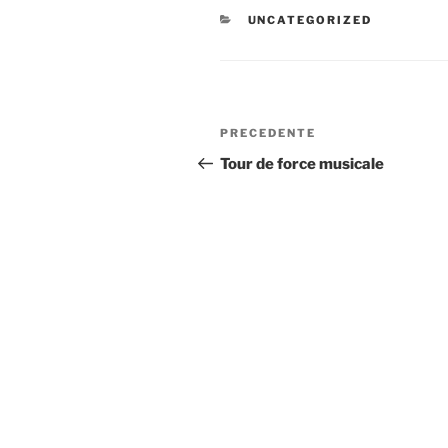
CATEGORIE
UNCATEGORIZED
Navigazione
Articolo
PRECEDENTE
articoli
precedente:
Tour de force musicale