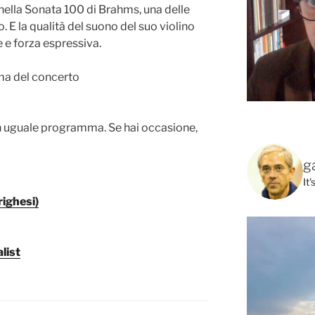
nella Sonata 100 di Brahms, una delle
o. E la qualità del suono del suo violino
 e forza espressiva.
n uguale programma. Se hai occasione,
g
It
righesi)
list