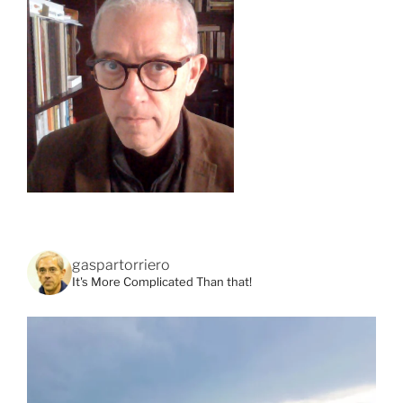
gaspartorriero
It's More Complicated Than that!