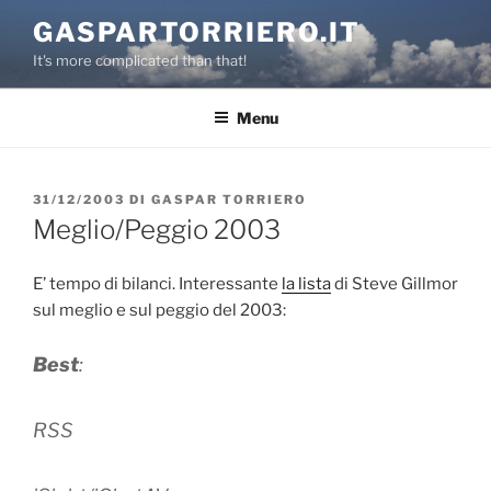
Salta
GASPARTORRIERO.IT
al
It's more complicated than that!
contenuto
Menu
PUBBLICATO
31/12/2003
DI
GASPAR TORRIERO
IL
Meglio/Peggio 2003
E’ tempo di bilanci. Interessante
la lista
di Steve Gillmor
sul meglio e sul peggio del 2003:
Best
:
RSS