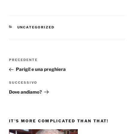
CATEGORIE
UNCATEGORIZED
Navigazione
Articolo
PRECEDENTE
articoli
precedente:
Parigi! e una preghiera
Articolo
SUCCESSIVO
successivo
Dove andiamo?
IT’S MORE COMPLICATED THAN THAT!