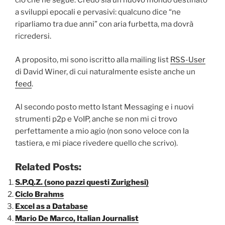
ciò che ne segue. Credo sia un nuovo mondo destinato
a sviluppi epocali e pervasivi: qualcuno dice “ne
riparliamo tra due anni” con aria furbetta, ma dovrà
ricredersi.
A proposito, mi sono iscritto alla mailing list
RSS-User
di David Winer, di cui naturalmente esiste anche un
feed
.
Al secondo posto metto Istant Messaging e i nuovi
strumenti p2p e VoIP, anche se non mi ci trovo
perfettamente a mio agio (non sono veloce con la
tastiera, e mi piace rivedere quello che scrivo).
Related Posts:
S.P.Q.Z. (sono pazzi questi Zurighesi)
Ciclo Brahms
Excel as a Database
Mario De Marco, Italian Journalist