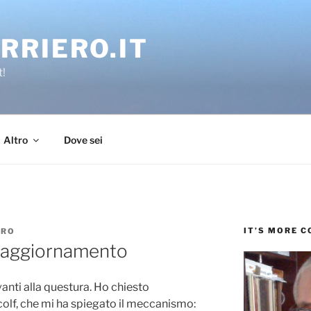
RRIERO.IT
t!
Altro
Dove sei
IT’S MORE 
ERO
a: aggiornamento
vanti alla questura. Ho chiesto
 colf, che mi ha spiegato il meccanismo: