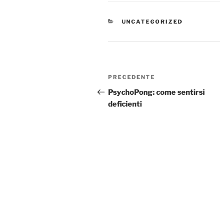
CATEGORIE
UNCATEGORIZED
Navigazione
Articolo
PRECEDENTE
articoli
precedente:
PsychoPong: come sentirsi
deficienti