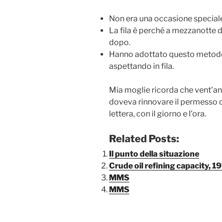
Non era una occasione speciale. E
La fila è perché a mezzanotte d
dopo.
Hanno adottato questo metodo
aspettando in fila.
Mia moglie ricorda che vent’an
doveva rinnovare il permesso d
lettera, con il giorno e l’ora.
Related Posts:
Il punto della situazione
Crude oil refining capacity, 
MMS
MMS