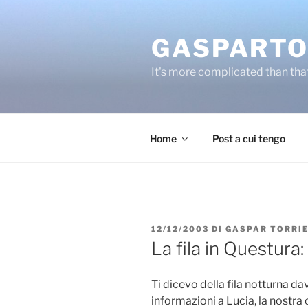
Salta
al
GASPARTO
contenuto
It's more complicated than tha
Home
Post a cui tengo
PUBBLICATO
12/12/2003
DI
GASPAR TORRI
IL
La fila in Questur
Ti dicevo della fila notturna da
informazioni a Lucia, la nostra