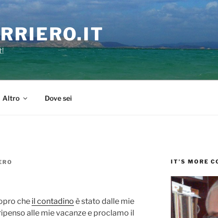
RRIERO.IT
t!
Altro
Dove sei
IT’S MORE 
ERO
opro che
il contadino
è stato dalle mie
 ripenso alle mie vacanze e proclamo il