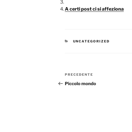
A certi post ci si affeziona
CATEGORIE
UNCATEGORIZED
Navigazione
Articolo
PRECEDENTE
articoli
precedente:
Piccolo mondo