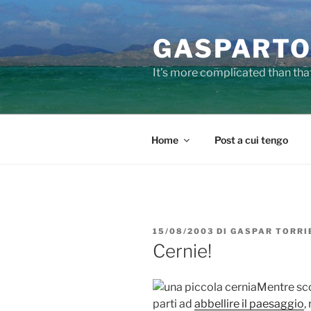
Salta
al
GASPARTO
contenuto
It's more complicated than tha
Home
Post a cui tengo
PUBBLICATO
15/08/2003
DI
GASPAR TORRI
IL
Cernie!
Mentre sc
parti ad
abbellire il paesaggio
,