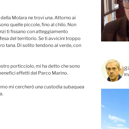
ella Molara ne trovi una. Attorno ai
ono quelle piccole, fino al chilo. Non
anzi ti fissano con atteggiamento
sa del territorio. Se ti avvicini troppo
o tana. Di solito tendono al verde, con
ostro porticciolo, mi ha detto che sono
g
benefici effetti del Parco Marino.
It
simo mi cercherò una custodia subaquea
a.