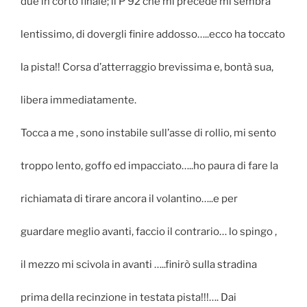
due in corto finale; il P 92 che mi precede mi sembra
lentissimo, di dovergli finire addosso…..ecco ha toccato
la pista!! Corsa d’atterraggio brevissima e, bontà sua,
libera immediatamente.
Tocca a me , sono instabile sull’asse di rollio, mi sento
troppo lento, goffo ed impacciato…..ho paura di fare la
richiamata di tirare ancora il volantino…..e per
guardare meglio avanti, faccio il contrario… lo spingo ,
il mezzo mi scivola in avanti …..finirò sulla stradina
prima della recinzione in testata pista!!!…. Dai