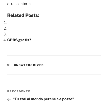
di raccontare)
Related Posts:
GPRS gratis?
CATEGORIE
UNCATEGORIZED
Navigazione
Articolo
PRECEDENTE
articoli
precedente:
“Tu stai al mondo perché c’è posto”