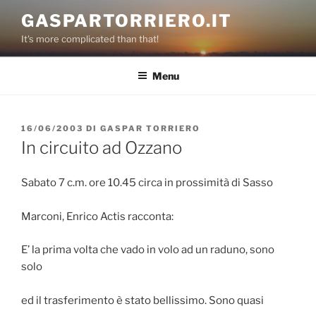
Salta
GASPARTORRIERO.IT
al
It's more complicated than that!
contenuto
Menu
PUBBLICATO
16/06/2003
DI
GASPAR TORRIERO
IL
In circuito ad Ozzano
Sabato 7 c.m. ore 10.45 circa in prossimità di Sasso
Marconi, Enrico Actis racconta:
E’ la prima volta che vado in volo ad un raduno, sono
solo
ed il trasferimento è stato bellissimo. Sono quasi