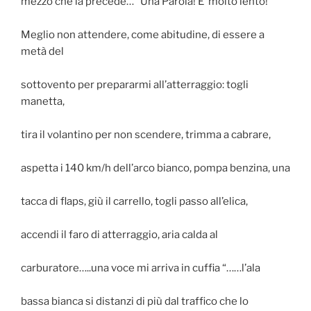
mezzo che la precede…” Una Parola! E’ molto lento!
Meglio non attendere, come abitudine, di essere a
metà del
sottovento per prepararmi all’atterraggio: togli
manetta,
tira il volantino per non scendere, trimma a cabrare,
aspetta i 140 km/h dell’arco bianco, pompa benzina, una
tacca di flaps, giù il carrello, togli passo all’elica,
accendi il faro di atterraggio, aria calda al
carburatore…..una voce mi arriva in cuffia “……l’ala
bassa bianca si distanzi di più dal traffico che lo