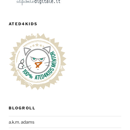
ATED4KIDS
BLOGROLL
a.k.m. adams