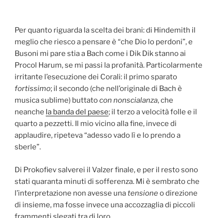
Per quanto riguarda la scelta dei brani: di Hindemith il
meglio che riesco a pensare è “che Dio lo perdoni”, e
Busoni mi pare stia a Bach come i Dik Dik stanno ai
Procol Harum, se mi passi la profanità. Particolarmente
irritante l’esecuzione dei Corali: il primo sparato
fortissimo
; il secondo (che nell’originale di Bach è
musica sublime) buttato
con nonscialanza
, che
neanche
la banda del paese
; il terzo a velocità folle e il
quarto a pezzetti. Il mio vicino alla fine, invece di
applaudire, ripeteva “adesso vado lì e lo prendo a
sberle”.
Di Prokofiev salverei il Valzer finale, e per il resto sono
stati quaranta minuti di sofferenza. Mi è sembrato che
l’interpretazione non avesse una
tensione
o direzione
di insieme, ma fosse invece una accozzaglia di piccoli
frammenti slegati tra di loro.