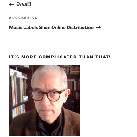
precedente:
Evvai!!
Articolo
SUCCESSIVO
successivo
Music Labels Shun Online Distribution
IT’S MORE COMPLICATED THAN THAT!