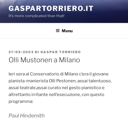
Salta
GASPARTORRIERO.IT
al
It's more complicated than that!
contenuto
Menu
PUBBLICATO
27/05/2003
DI
GASPAR TORRIERO
IL
Olli Mustonen a Milano
Ieri sera al Conservatorio di Milano c’era il giovane
pianista-manierista Olli Pestonen, assai talentuoso,
assai teatrale,assai curato nel gesto pianistico e
altrettanto irritante nell’esecuzione, con questo
programma:
Paul Hindemith