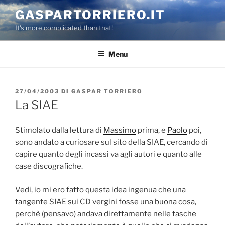
Salta
GASPARTORRIERO.IT
al
It's more complicated than that!
contenuto
Menu
PUBBLICATO
27/04/2003
DI
GASPAR TORRIERO
IL
La SIAE
Stimolato dalla lettura di
Massimo
prima, e
Paolo
poi,
sono andato a curiosare sul sito della SIAE, cercando di
capire quanto degli incassi va agli autori e quanto alle
case discografiche.
Vedi, io mi ero fatto questa idea ingenua che una
tangente SIAE sui CD vergini fosse una buona cosa,
perchè (pensavo) andava direttamente nelle tasche