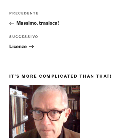
Navigazione
Articolo
PRECEDENTE
articoli
precedente:
Massimo, trasloca!
Articolo
SUCCESSIVO
successivo
Licenze
IT’S MORE COMPLICATED THAN THAT!