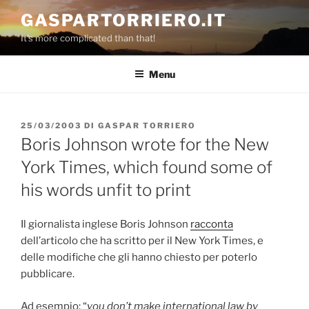
Salta
GASPARTORRIERO.IT
al
It's more complicated than that!
contenuto
Menu
PUBBLICATO
25/03/2003
DI
GASPAR TORRIERO
IL
Boris Johnson wrote for the New
York Times, which found some of
his words unfit to print
Il giornalista inglese Boris Johnson
racconta
dell’articolo che ha scritto per il New York Times, e
delle modifiche che gli hanno chiesto per poterlo
pubblicare.
Ad esempio: “
you don’t make international law by