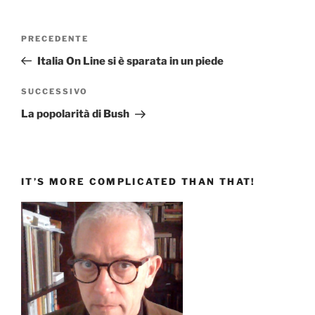
Navigazione
Articolo
PRECEDENTE
articoli
precedente:
Italia On Line si è sparata in un piede
Articolo
SUCCESSIVO
successivo
La popolarità di Bush
IT’S MORE COMPLICATED THAN THAT!