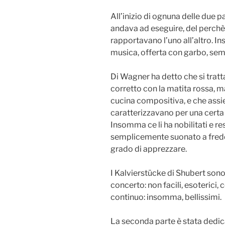
All’inizio di ognuna delle due p
andava ad eseguire, del perchè 
rapportavano l’uno all’altro. I
musica, offerta con garbo, semp
Di Wagner ha detto che si trat
corretto con la matita rossa, ma
cucina compositiva, e che assie
caratterizzavano per una certa 
Insomma ce li ha nobilitati e res
semplicemente suonato a fredd
grado di apprezzare.
I Kalvierstücke di Shubert sono 
concerto: non facili, esoterici,
continuo: insomma, bellissimi.
La seconda parte è stata dedic