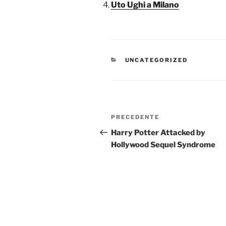
Uto Ughi a Milano
CATEGORIE
UNCATEGORIZED
Navigazione
Articolo
PRECEDENTE
articoli
precedente:
Harry Potter Attacked by
Hollywood Sequel Syndrome