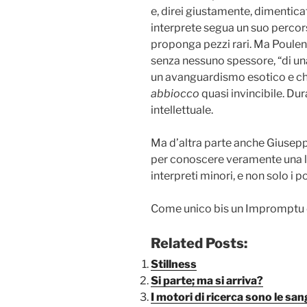
e, direi giustamente, dimentic
interprete segua un suo perco
proponga pezzi rari. Ma Poulenc
senza nessuno spessore, “di una
un avanguardismo esotico e ch
abbiocco
quasi invincibile. Dur
intellettuale.
Ma d’altra parte anche Giuse
per conoscere veramente una le
interpreti minori, e non solo i p
Come unico bis un Impromptu d
Related Posts:
Stillness
Si parte; ma si arriva?
I motori di ricerca sono le sa