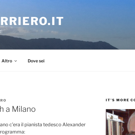
RRIERO.IT
t!
Altro
Dove sei
IT’S MORE 
ERO
h a Milano
lano c’era il pianista tedesco Alexander
 programma: