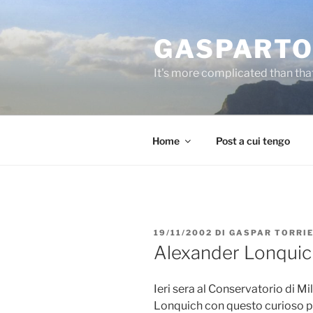
Salta
al
GASPARTO
contenuto
It's more complicated than tha
Home
Post a cui tengo
PUBBLICATO
19/11/2002
DI
GASPAR TORRI
IL
Alexander Lonquic
Ieri sera al Conservatorio di Mi
Lonquich con questo curioso