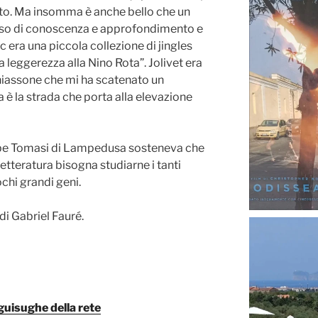
ato. Ma insomma è anche bello che un
rso di conoscenza e approfondimento e
 era una piccola collezione di jingles
 leggerezza alla Nino Rota”. Jolivet era
iassone che mi ha scatenato un
a è la strada che porta alla elevazione
ppe Tomasi di Lampedusa sosteneva che
tteratura bisogna studiarne i tanti
ochi grandi geni.
i Gabriel Fauré.
nguisughe della rete