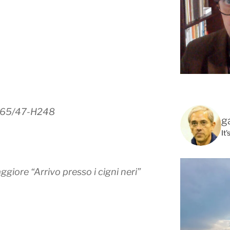
q 65/47-H248
g
It
giore “Arrivo presso i cigni neri”