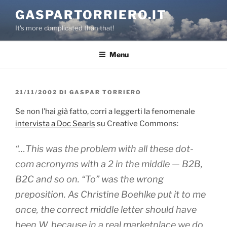
Salta
GASPARTORRIERO.IT
al
It's more complicated than that!
contenuto
Menu
PUBBLICATO
21/11/2002
DI
GASPAR TORRIERO
IL
Se non l’hai già fatto, corri a leggerti la fenomenale
intervista a Doc Searls
su Creative Commons:
“…This was the problem with all these dot-
com acronyms with a 2 in the middle — B2B,
B2C and so on. “To” was the wrong
preposition. As Christine Boehlke put it to me
once, the correct middle letter should have
been W, because in a real marketplace we do