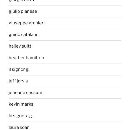
giulio pianese
giuseppe granieri
guido catalano
halley suitt
heather hamilton
il signor g.
jeff jarvis
jeneane sessum
kevin marks
la signora g.
laura koan