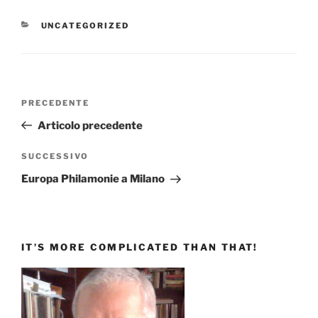
CATEGORIE
UNCATEGORIZED
Navigazione
Articolo
PRECEDENTE
articoli
precedente:
Articolo precedente
Articolo
SUCCESSIVO
successivo
Europa Philamonie a Milano
IT’S MORE COMPLICATED THAN THAT!