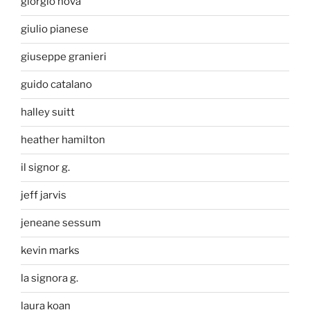
giorgio nova
giulio pianese
giuseppe granieri
guido catalano
halley suitt
heather hamilton
il signor g.
jeff jarvis
jeneane sessum
kevin marks
la signora g.
laura koan