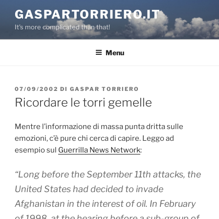
Salta
GASPARTORRIERO.IT
al
It's more complicated than that!
contenuto
Menu
PUBBLICATO
07/09/2002
DI
GASPAR TORRIERO
IL
Ricordare le torri gemelle
Mentre l’informazione di massa punta dritta sulle
emozioni, c’è pure chi cerca di capire. Leggo ad
esempio sul
Guerrilla News Network
:
“Long before the September 11th attacks, the
United States had decided to invade
Afghanistan in the interest of oil. In February
of 1998, at the hearing before a sub-group of