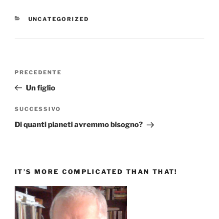
CATEGORIE
UNCATEGORIZED
Navigazione
Articolo
PRECEDENTE
articoli
precedente:
Un figlio
Articolo
SUCCESSIVO
successivo
Di quanti pianeti avremmo bisogno?
IT’S MORE COMPLICATED THAN THAT!