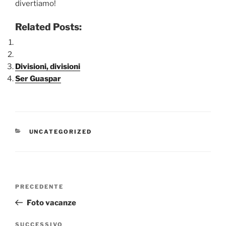
divertiamo!
Related Posts:
Divisioni, divisioni
Ser Guaspar
CATEGORIE
UNCATEGORIZED
Navigazione
Articolo
PRECEDENTE
articoli
precedente:
Foto vacanze
Articolo
SUCCESSIVO