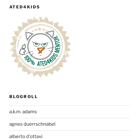
ATED4KIDS
BLOGROLL
a.k.m. adams
agnes duerrschnabel
alberto d'ottavi