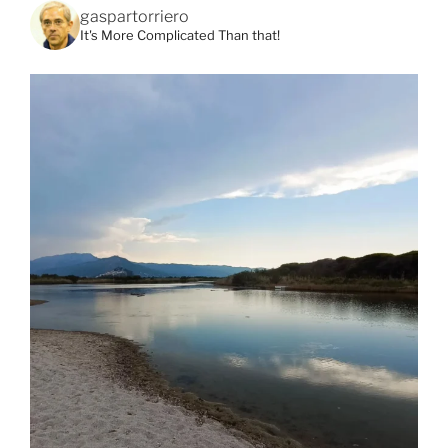
gaspartorriero
It's More Complicated Than that!