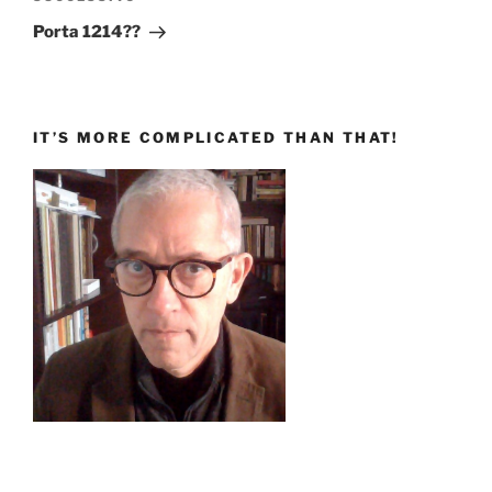
successivo
Porta 1214??
IT’S MORE COMPLICATED THAN THAT!