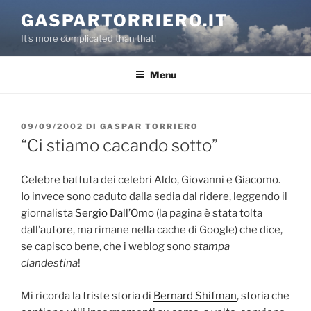
Salta
GASPARTORRIERO.IT
al
It's more complicated than that!
contenuto
Menu
PUBBLICATO
09/09/2002
DI
GASPAR TORRIERO
IL
“Ci stiamo cacando sotto”
Celebre battuta dei celebri Aldo, Giovanni e Giacomo.
Io invece sono caduto dalla sedia dal ridere, leggendo il
giornalista
Sergio Dall’Omo
(la pagina è stata tolta
dall’autore, ma rimane nella cache di Google) che dice,
se capisco bene, che i weblog sono
stampa
clandestina
!
Mi ricorda la triste storia di
Bernard Shifman
, storia che