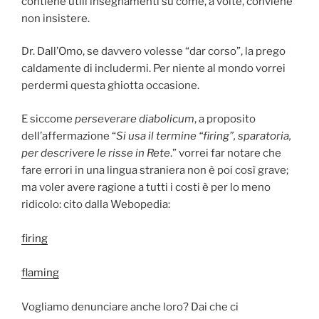
contiene utili insegnamenti su come, a volte, conviene
non insistere.
Dr. Dall’Omo, se davvero volesse “dar corso”, la prego
caldamente di includermi. Per niente al mondo vorrei
perdermi questa ghiotta occasione.
E siccome
perseverare diabolicum
, a proposito
dell’affermazione “
Si usa il termine “firing”, sparatoria,
per descrivere le risse in Rete
.” vorrei far notare che
fare errori in una lingua straniera non è poi così grave;
ma voler avere ragione a tutti i costi è per lo meno
ridicolo: cito dalla Webopedia:
firing
flaming
Vogliamo denunciare anche loro? Dai che ci