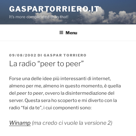
Salta
GASPARTORRIERO.IT
al
It's more complicated than that!
contenuto
Menu
PUBBLICATO
09/08/2002
DI
GASPAR TORRIERO
IL
La radio “peer to peer”
Forse una delle idee più interessanti di internet,
almeno per me, almeno in questo momento, è quella
del
peer to peer
, ovvero la disintermediazione del
server. Questa sera ho scoperto e mi diverto con la
radio “fai da te”, i cui componenti sono:
Winamp
(ma credo ci vuole la versione 2)