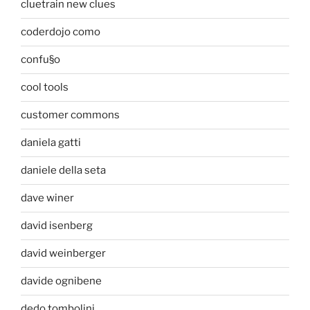
cluetrain new clues
coderdojo como
confu§o
cool tools
customer commons
daniela gatti
daniele della seta
dave winer
david isenberg
david weinberger
davide ognibene
dedo tombolini