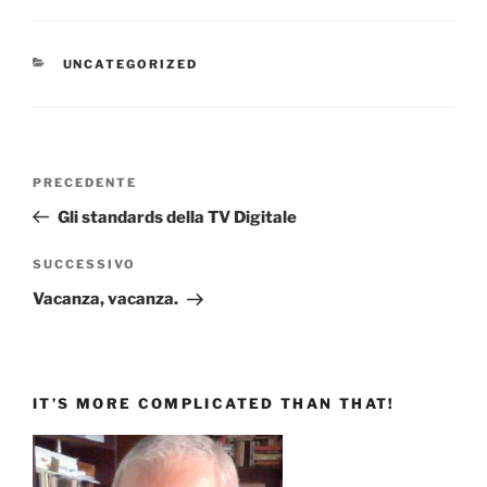
CATEGORIE
UNCATEGORIZED
Navigazione
Articolo
PRECEDENTE
articoli
precedente:
Gli standards della TV Digitale
Articolo
SUCCESSIVO
successivo
Vacanza, vacanza.
IT’S MORE COMPLICATED THAN THAT!