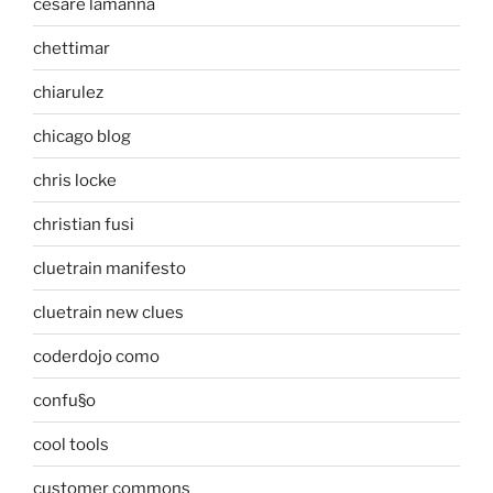
cesare lamanna
chettimar
chiarulez
chicago blog
chris locke
christian fusi
cluetrain manifesto
cluetrain new clues
coderdojo como
confu§o
cool tools
customer commons