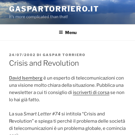
Salta
GASPARTORRIERO.IT
al
It's more complicated than that!
contenuto
Menu
PUBBLICATO
24/07/2002
DI
GASPAR TORRIERO
IL
Crisis and Revolution
David Isemberg
è un esperto di telecomunicazioni con
una visione molto chiara della situazione. Pubblica una
newsletter a cui ti consiglio di
iscriverti di corsa
se non
lo hai già fatto.
La sua
Smart Letter #74
si intitola “Crisis and
Revolution” e spiega ti perchè il problema delle società
di telecomunicazioni è un problema globale, e comincia