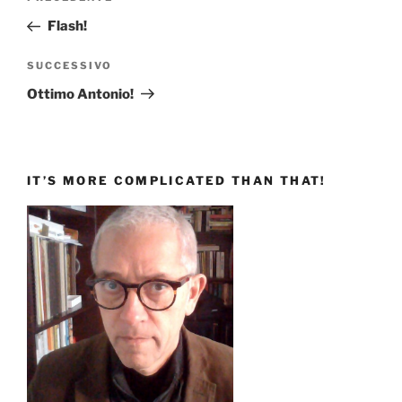
articoli
precedente:
Flash!
Articolo
SUCCESSIVO
successivo
Ottimo Antonio!
IT’S MORE COMPLICATED THAN THAT!