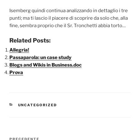
Isemberg quindi continua analizzando in dettaglio i tre
punti; ma ti lascio il piacere di scoprire da solo che, alla
fine, sembra proprio che il Sr. Tronchetti abbia torto…
Related Posts:
Allegria!
Passaparola: un case study
Blogs and Wikis in Business.doc
Prova
CATEGORIE
UNCATEGORIZED
Navigazione
Articolo
PRECEDENTE