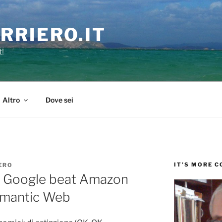
RRIERO.IT
t!
Altro
Dove sei
IT’S MORE 
ERO
 Google beat Amazon
emantic Web