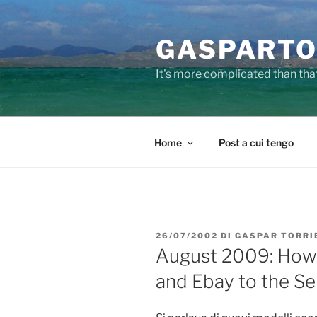
Salta
al
GASPARTO
contenuto
It's more complicated than tha
Home
Post a cui tengo
PUBBLICATO
26/07/2002
DI
GASPAR TORRI
IL
August 2009: How
and Ebay to the S