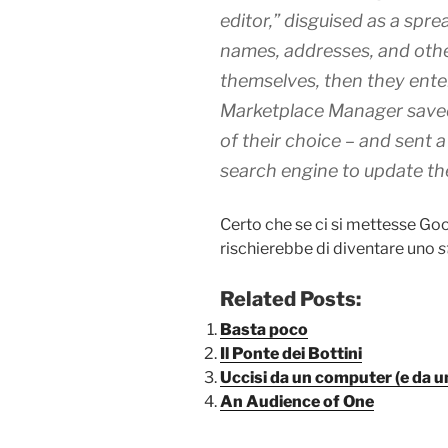
editor,” disguised as a spr
names, addresses, and othe
themselves, then they ente
Marketplace Manager saved
of their choice – and sent 
search engine to update th
Certo che se ci si mettesse Go
rischierebbe di diventare uno
s
Related Posts:
Basta poco
Il Ponte dei Bottini
Uccisi da un computer (e da un
An Audience of One