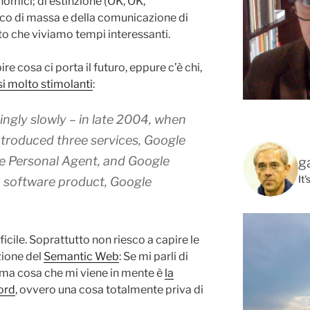
nomici; di estinzione (OK, OK,
co di massa e della comunicazione di
tto che viviamo tempi interessanti.
ire cosa ci porta il futuro, eppure c’è chi,
si molto stimolanti
:
ingly slowly – in late 2004, when
introduced three services,
Google
e Personal Agent
, and
Google
g
It
a software product, Google
ficile. Soprattutto non riesco a capire le
zione del
Semantic Web
: Se mi parli di
rima cosa che mi viene in mente è
la
ord
, ovvero una cosa totalmente priva di