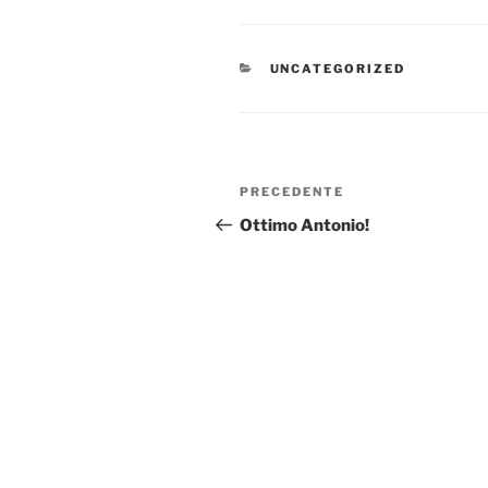
CATEGORIE
UNCATEGORIZED
Navigazione
Articolo
PRECEDENTE
articoli
precedente:
Ottimo Antonio!