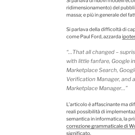
Si parlava di nuovi modelli eco
ridimensionamento) del pubbli
massa; e più in generale del fa
Si parlava della difficoltà di cap
come Paul Ford, azzarda
ipote
“…That all changed – supris
with little fanfare, Google 
Marketplace Search
,
Googl
Verification Manager
, and 
Marketplace Manager…”
L’articolo è affascinante ma dif
reali possibilità di implementa
semantica in informatica, la p
correzione grammaticale di W
significato.