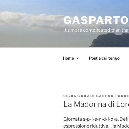
Salta
al
GASPARTO
contenuto
It's more complicated than tha
Home
Post a cui tengo
PUBBLICATO
06/06/2002
DI
GASPAR TORRI
IL
La Madonna di Loret
Giornata s-p-l-e-n-d-i-d-a. Def
espressione riduttiva… la Mado