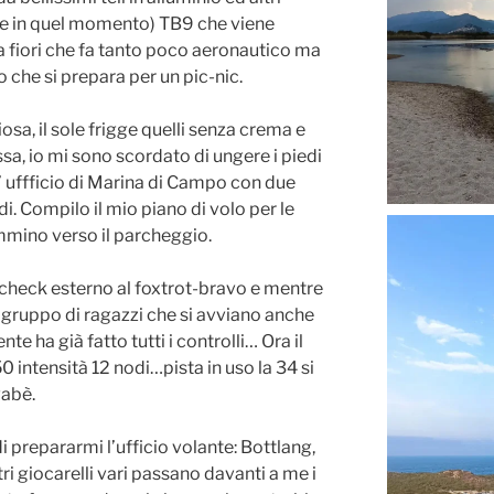
me in quel momento) TB9 che viene
a fiori che fa tanto poco aeronautico ma
 che si prepara per un pic-nic.
sa, il sole frigge quelli senza crema e
sa, io mi sono scordato di ungere i piedi
ll’ uffficio di Marina di Campo con due
di. Compilo il mio piano di volo per le
mino verso il parcheggio.
il check esterno al foxtrot-bravo e mentre
un gruppo di ragazzi che si avviano anche
e ha già fatto tutti i controlli… Ora il
 intensità 12 nodi…pista in uso la 34 si
vabè.
i prepararmi l’ufficio volante: Bottlang,
ri giocarelli vari passano davanti a me i