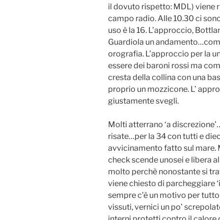
il dovuto rispetto: MDL) viene 
campo radio. Alle 10.30 ci sono 
uso è la 16. L’approccio, Bottl
Guardiola un andamento…come 
orografia. L’approccio per la u
essere dei baroni rossi ma co
cresta della collina con una bas
proprio un mozzicone. L’ appro
giustamente svegli.
Molti atterrano ‘a discrezione’
risate…per la 34 con tutti e di
avvicinamento fatto sul mare.
check scende unosei e libera a
molto perchè nonostante si tra
viene chiesto di parcheggiare 
sempre c’è un motivo per tutto 
vissuti, vernici un po’ screpola
interni protetti contro il calore 