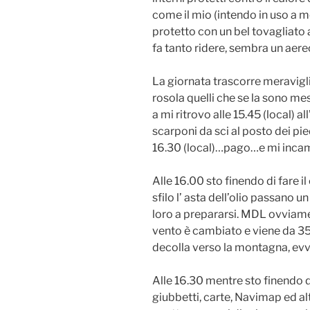
come il mio (intendo in uso a 
protetto con un bel tovagliato 
fa tanto ridere, sembra un aereo
La giornata trascorre meraviglio
rosola quelli che se la sono mes
a mi ritrovo alle 15.45 (local) a
scarponi da sci al posto dei pie
16.30 (local)…pago…e mi incam
Alle 16.00 sto finendo di fare 
sfilo l’ asta dell’olio passano 
loro a prepararsi. MDL ovviament
vento è cambiato e viene da 350
decolla verso la montagna, ev
Alle 16.30 mentre sto finendo d
giubbetti, carte, Navimap ed alt