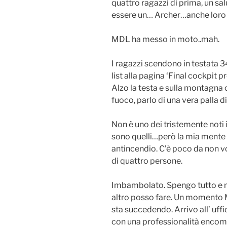
quattro ragazzi di prima, un s
essere un… Archer…anche loro 
MDL ha messo in moto..mah.
I ragazzi scendono in testata 3
list alla pagina ‘Final cockpit 
Alzo la testa e sulla montagna o
fuoco, parlo di una vera palla d
Non è uno dei tristemente noti 
sono quelli…però la mia mente 
antincendio. C’è poco da non v
di quattro persone.
Imbambolato. Spengo tutto e mi
altro posso fare. Un momento
sta succedendo. Arrivo all’ uff
con una professionalità encomi