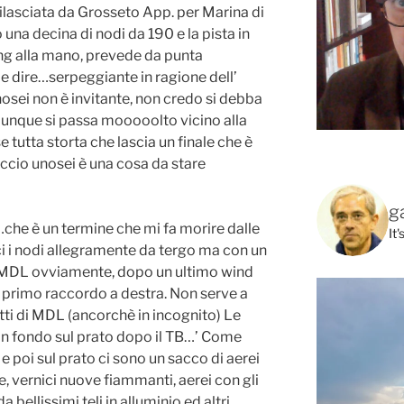
rilasciata da Grosseto App. per Marina di
una decina di nodi da 190 e la pista in
ang alla mano, prevede da punta
dire…serpeggiante in ragione dell’
nosei non è invitante, non credo si debba
munque si passa mooooolto vicino alla
e tutta storta che lascia un finale che è
ccio unosei è una cosa da stare
g
…che è un termine che mi fa morire dalle
It
eci i nodi allegramente da tergo ma con un
 MDL ovviamente, dopo un ultimo wind
l primo raccordo a destra. Non serve a
tti di MDL (ancorchè in incognito) Le
‘in fondo sul prato dopo il TB…’ Come
e poi sul prato ci sono un sacco di aerei
te, vernici nuove fiammanti, aerei con gli
da bellissimi teli in alluminio ed altri