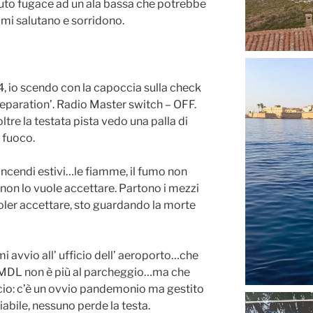
aluto fugace ad un ala bassa che potrebbe
mi salutano e sorridono.
4, io scendo con la capoccia sulla check
preparation’. Radio Master switch – OFF.
ltre la testata pista vedo una palla di
i fuoco.
incendi estivi…le fiamme, il fumo non
non lo vuole accettare. Partono i mezzi
oler accettare, sto guardando la morte
 avvio all’ ufficio dell’ aeroporto…che
 MDL non è più al parcheggio…ma che
icio: c’è un ovvio pandemonio ma gestito
abile, nessuno perde la testa.