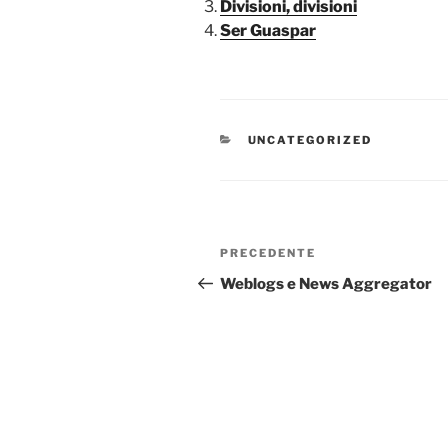
Divisioni, divisioni
Ser Guaspar
CATEGORIE
UNCATEGORIZED
Navigazione
Articolo
PRECEDENTE
articoli
precedente:
Weblogs e News Aggregator