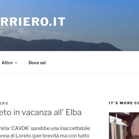
RRIERO.IT
t!
Altro
Dove sei
IT’S MORE 
ERO
o in vacanza all’ Elba
inirla ‘CAVOK’ sarebbe una inaccettabile
nna di Loreto (per brevità ma con tutto