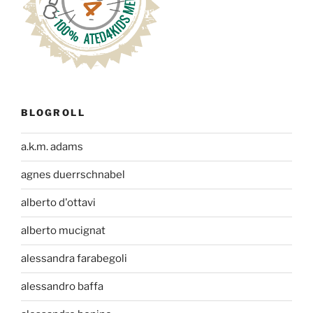
BLOGROLL
a.k.m. adams
agnes duerrschnabel
alberto d'ottavi
alberto mucignat
alessandra farabegoli
alessandro baffa