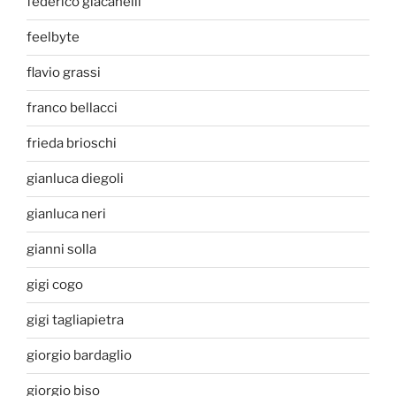
federico giacanelli
feelbyte
flavio grassi
franco bellacci
frieda brioschi
gianluca diegoli
gianluca neri
gianni solla
gigi cogo
gigi tagliapietra
giorgio bardaglio
giorgio biso