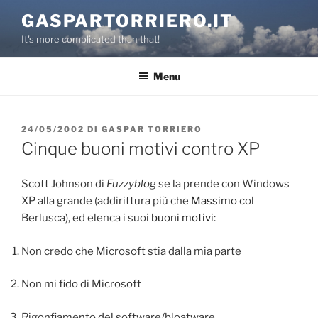
Salta
GASPARTORRIERO.IT
al
It's more complicated than that!
contenuto
Menu
PUBBLICATO
24/05/2002
DI
GASPAR TORRIERO
IL
Cinque buoni motivi contro XP
Scott Johnson di
Fuzzyblog
se la prende con Windows
XP alla grande (addirittura più che
Massimo
col
Berlusca), ed elenca i suoi
buoni motivi
:
Non credo che Microsoft stia dalla mia parte
Non mi fido di Microsoft
Rigonfiamento del software/bloatware