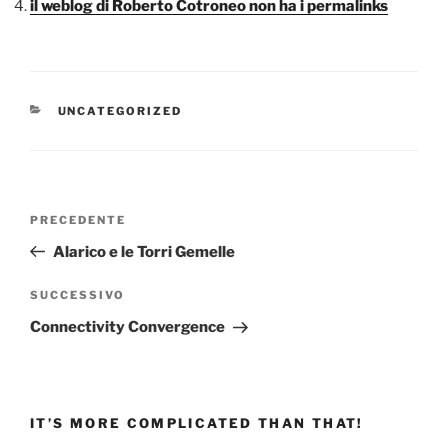
il weblog di Roberto Cotroneo non ha i permalinks
CATEGORIE
UNCATEGORIZED
Navigazione
Articolo
PRECEDENTE
articoli
precedente:
Alarico e le Torri Gemelle
Articolo
SUCCESSIVO
successivo
Connectivity Convergence
IT’S MORE COMPLICATED THAN THAT!