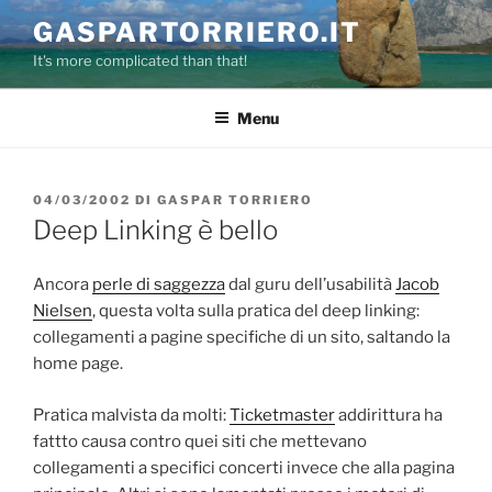
Salta
GASPARTORRIERO.IT
al
It's more complicated than that!
contenuto
Menu
PUBBLICATO
04/03/2002
DI
GASPAR TORRIERO
IL
Deep Linking è bello
Ancora
perle di saggezza
dal guru dell’usabilità
Jacob
Nielsen
, questa volta sulla pratica del deep linking:
collegamenti a pagine specifiche di un sito, saltando la
home page.
Pratica malvista da molti:
Ticketmaster
addirittura ha
fattto causa contro quei siti che mettevano
collegamenti a specifici concerti invece che alla pagina