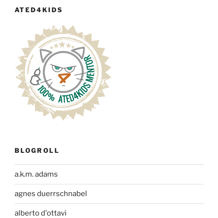
ATED4KIDS
BLOGROLL
a.k.m. adams
agnes duerrschnabel
alberto d'ottavi