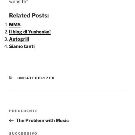
website”
Related Posts:
MMS
Il blog di Yushenko!
Autogrill
Siamo tanti
CATEGORIE
UNCATEGORIZED
Navigazione
Articolo
PRECEDENTE
articoli
precedente:
The Problem with Music
Articolo
SUCCESSIVO