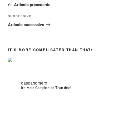
articoli
precedente:
Articolo precedente
Articolo
SUCCESSIVO
successivo
Articolo successivo
IT’S MORE COMPLICATED THAN THAT!
gaspartorriero
It's More Complicated Than that!