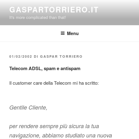
Salta
GASPARTORRIERO.IT
al
It's more complicated than that!
contenuto
Menu
PUBBLICATO
01/02/2002
DI
GASPAR TORRIERO
IL
Telecom ADSL, spam e antispam
Il customer care della Telecom mi ha scritto:
Gentile Cliente,
per rendere sempre più sicura la tua
navigazione, abbiamo studiato una nuova