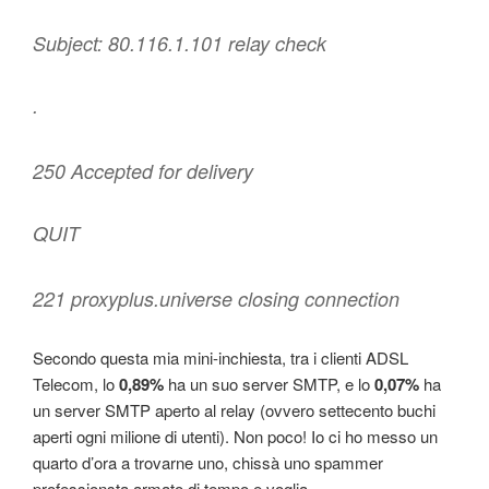
Subject: 80.116.1.101 relay check
.
250 Accepted for delivery
QUIT
221 proxyplus.universe closing connection
Secondo questa mia mini-inchiesta, tra i clienti ADSL
Telecom, lo
0,89%
ha un suo server SMTP, e lo
0,07%
ha
un server SMTP aperto al relay (ovvero settecento buchi
aperti ogni milione di utenti). Non poco! Io ci ho messo un
quarto d’ora a trovarne uno, chissà uno spammer
professionsta armato di tempo e voglia…