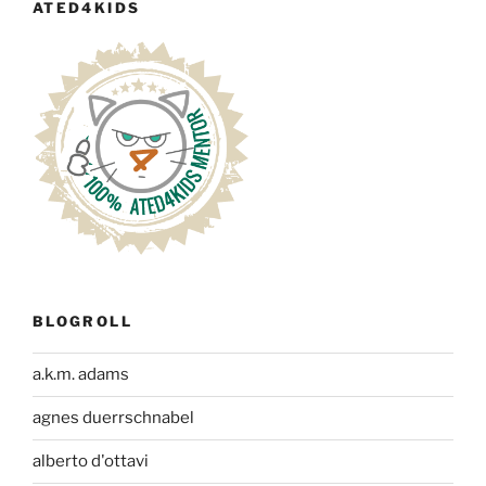
ATED4KIDS
BLOGROLL
a.k.m. adams
agnes duerrschnabel
alberto d'ottavi