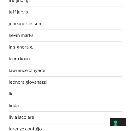
il signor g.
jeff jarvis
jeneane sessum
kevin marks
la signora g.
laura koan
lawrence oluyede
leonora giovanazzi
lia
linda
livia iacolare
lorenzo confu§o