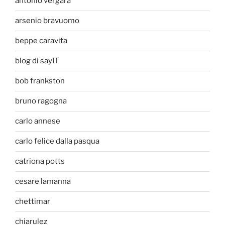
antonio vergara
arsenio bravuomo
beppe caravita
blog di sayIT
bob frankston
bruno ragogna
carlo annese
carlo felice dalla pasqua
catriona potts
cesare lamanna
chettimar
chiarulez