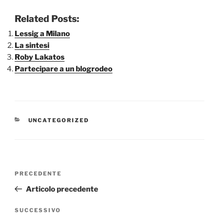
Related Posts:
Lessig a Milano
La sintesi
Roby Lakatos
Partecipare a un blogrodeo
CATEGORIE
UNCATEGORIZED
Navigazione
Articolo
PRECEDENTE
articoli
precedente:
Articolo precedente
Articolo
SUCCESSIVO