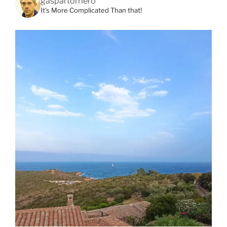
gaspartorriero
It's More Complicated Than that!