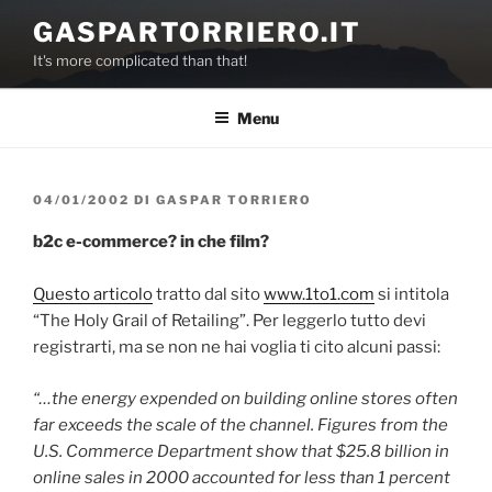
Salta
GASPARTORRIERO.IT
al
It's more complicated than that!
contenuto
Menu
PUBBLICATO
04/01/2002
DI
GASPAR TORRIERO
IL
b2c e-commerce? in che film?
Questo articolo
tratto dal sito
www.1to1.com
si intitola
“The Holy Grail of Retailing”. Per leggerlo tutto devi
registrarti, ma se non ne hai voglia ti cito alcuni passi:
“…the energy expended on building online stores often
far exceeds the scale of the channel. Figures from the
U.S. Commerce Department show that $25.8 billion in
online sales in 2000 accounted for less than 1 percent