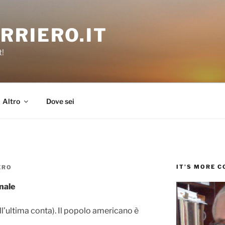
RRIERO.IT
t!
Altro
Dove sei
IT’S MORE 
ERO
nale
ll’ultima conta). Il popolo americano è