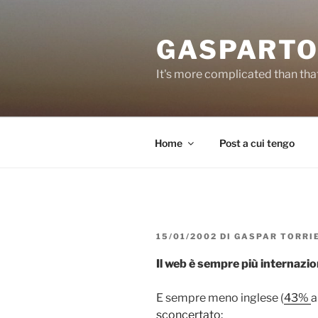
Salta
al
GASPARTO
contenuto
It's more complicated than tha
Home
Post a cui tengo
PUBBLICATO
15/01/2002
DI
GASPAR TORRI
IL
Il web è sempre più internazio
E sempre meno inglese (
43%
a
sconcertato
: