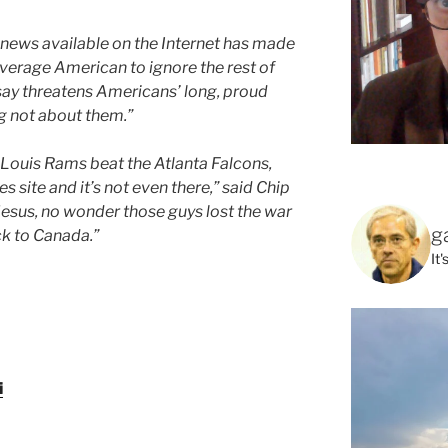
l news available on the Internet has made
e average American to ignore the rest of
 say threatens Americans’ long, proud
ng not about them.”
t. Louis Rams beat the Atlanta Falcons,
 site and it’s not even there,” said Chip
Jesus, no wonder those guys lost the war
g
k to Canada.”
It
i