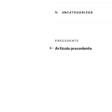
CATEGORIE
UNCATEGORIZED
Navigazione
Articolo
PRECEDENTE
articoli
precedente:
Articolo precedente