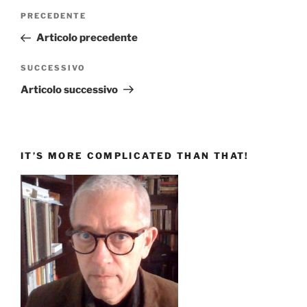
Navigazione
Articolo
PRECEDENTE
articoli
precedente:
Articolo precedente
Articolo
SUCCESSIVO
successivo
Articolo successivo
IT’S MORE COMPLICATED THAN THAT!