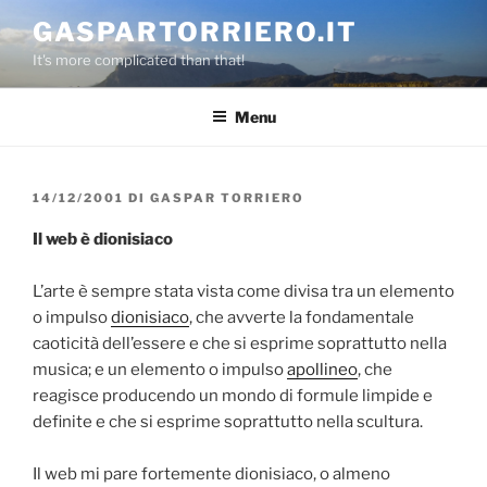
Salta
GASPARTORRIERO.IT
al
It's more complicated than that!
contenuto
Menu
PUBBLICATO
14/12/2001
DI
GASPAR TORRIERO
IL
Il web è dionisiaco
L’arte è sempre stata vista come divisa tra un elemento
o impulso
dionisiaco
, che avverte la fondamentale
caoticità dell’essere e che si esprime soprattutto nella
musica; e un elemento o impulso
apollineo
, che
reagisce producendo un mondo di formule limpide e
definite e che si esprime soprattutto nella scultura.
Il web mi pare fortemente dionisiaco, o almeno