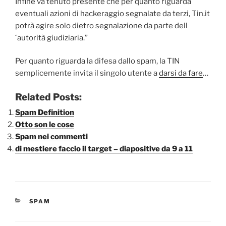
Infine va tenuto presente che per quanto riguarda
eventuali azioni di hackeraggio segnalate da terzi, Tin.it
potrà agire solo dietro segnalazione da parte dell
´autorità giudiziaria.”
Per quanto riguarda la difesa dallo spam, la TIN
semplicemente invita il singolo utente a
darsi da fare
…
Related Posts:
Spam Definition
Otto son le cose
Spam nei commenti
di mestiere faccio il target – diapositive da 9 a 11
CATEGORIE
SPAM