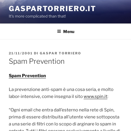
Salta
GASPARTORRIERO.IT
al
It's more complicated than that!
contenuto
Menu
PUBBLICATO
21/11/2001
DI
GASPAR TORRIERO
IL
Spam Prevention
Spam Prevention
La prevenzione anti-spam è una cosa seria, e molto
labor-intensive, come insegna il sito
www.spin.it
:
“Ogni email che entra dall’esterno nella rete di Spin,
prima di essere distribuita all’utente viene sottoposta
a una serie di filtri con lo scopo di arginare lo spam in