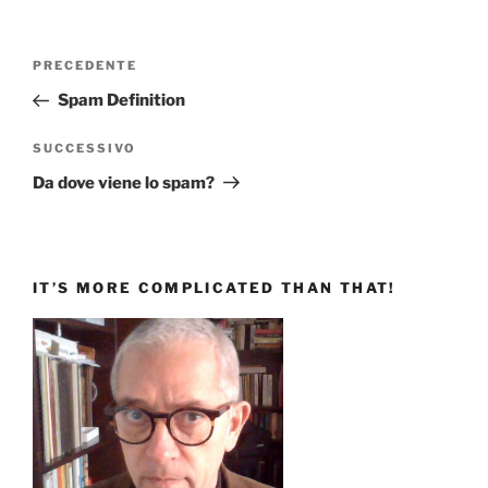
Navigazione
Articolo
PRECEDENTE
articoli
precedente:
Spam Definition
Articolo
SUCCESSIVO
successivo
Da dove viene lo spam?
IT’S MORE COMPLICATED THAN THAT!