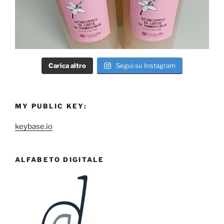
Carica altro
Segui su Instagram
MY PUBLIC KEY:
keybase.io
ALFABETO DIGITALE